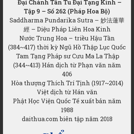
Đại Chánh Tân Tu Đại Tạng Kinh –
Tập 9 – Số 262 (Pháp Hoa Bộ)
Saddharma Pundarika Sutra – 妙法蓮華
經 – Diệu Pháp Liên Hoa Kinh
Nước Trung Hoa – triều Hậu Tần
(384~417) thời kỳ Ngũ Hồ Thập Lục Quốc
Tam Tạng Pháp sư Cưu Ma La Thập
(344~413) Hán dịch từ Phạn văn năm
406
Hòa thượng Thích Trí Tịnh (1917~2014)
Việt dịch từ Hán văn
Phật Học Viện Quốc Tế xuất bản năm
1988
daithua.com biên tập năm 2018