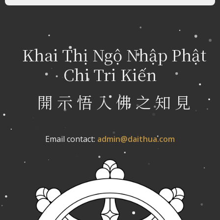
Khai Thị Ngộ Nhập Phật
Chi Tri Kiến
開 示 悟 入 佛 之 知 見
Email contact:
admin@daithua.com