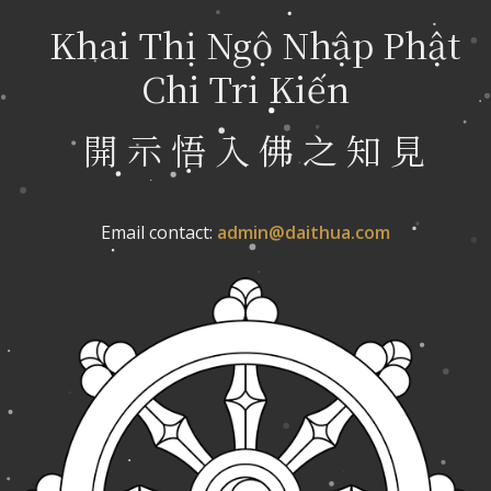
Khai Thị Ngộ Nhập Phật
Chi Tri Kiến
開 示 悟 入 佛 之 知 見
Email contact:
admin@daithua.com