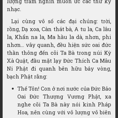
lượng trăm nghìn muôn ức các thứ kỹ
nhạc.
Lại cùng vô số các đại chúng: trời,
rồng, Dạ xoa, Càn thát bà, A tu la, Ca lâu
la, Khẩn na la, Ma hầu la dà, nhơn, phi
nhơn… vây quanh, đều hiện sức oai đức
thần thông đến cõi Ta Bà trong núi Kỳ
Xà Quật, đầu mặt lạy Đức Thích Ca Mâu
Ni Phật đi quanh bên hữu bảy vòng,
bạch Phật rằng:
Thế Tôn! Con ở nơi nước của Đức Bảo
Oai Đức Thượng Vương Phật, xa
nghe cõi Ta Bà này nói kinh Pháp
Hoa, nên cùng với vô lượng vô biên