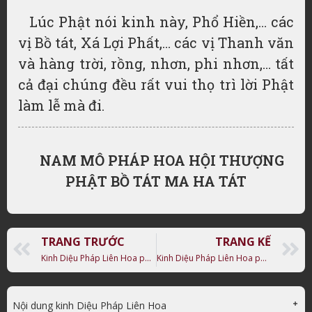
Lúc Phật nói kinh này, Phổ Hiền,… các
vị Bồ tát, Xá Lợi Phất,… các vị Thanh văn
và hàng trời, rồng, nhơn, phi nhơn,… tất
cả đại chúng đều rất vui thọ trì lời Phật
làm lễ mà đi.
NAM MÔ PHÁP HOA HỘI THƯỢNG
PHẬT BỒ TÁT MA HA TÁT
TRANG TRƯỚC
TRANG KẾ
Kinh Diệu Pháp Liên Hoa phẩm 26: Diệu Trang Nghiêm Vương Bổn Sự
Kinh Diệu Pháp Liên Hoa phẩm 28: Chúc Lụy
Nội dung kinh Diệu Pháp Liên Hoa