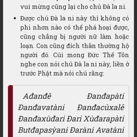
vui mừng cũng lại cho chú Đà la ni.
Được chú Đà la ni này thì không có
phi nhơn nào có thể phá hoại được,
cũng chẳng bị người nữ làm hoặc
loạn. Con cũng đích thân thường hộ
người đó. Cúi mong Đức Thế Tôn
nghe con nói chú Đà la ni này, liền ở
trước Phật mà nói chú rằng:
Ađanđê Đanđapàti
Đanđavatàni Đanđacùxalê
Đanđaxùđari Đari Xùđarapàti
Butđapasỳani Đaràni Avatàni