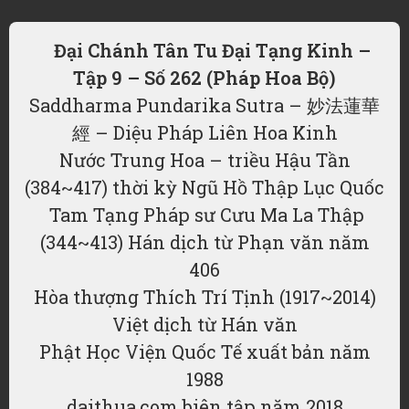
Đại Chánh Tân Tu Đại Tạng Kinh –
Tập 9 – Số 262 (Pháp Hoa Bộ)
Saddharma Pundarika Sutra – 妙法蓮華
經 – Diệu Pháp Liên Hoa Kinh
Nước Trung Hoa – triều Hậu Tần
(384~417) thời kỳ Ngũ Hồ Thập Lục Quốc
Tam Tạng Pháp sư Cưu Ma La Thập
(344~413) Hán dịch từ Phạn văn năm
406
Hòa thượng Thích Trí Tịnh (1917~2014)
Việt dịch từ Hán văn
Phật Học Viện Quốc Tế xuất bản năm
1988
daithua.com biên tập năm 2018