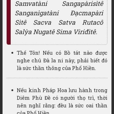
Samvatàni Sangapàrisìtê
Sanganìgatàni Đạcmapàri
Sìtê Sacva Satva Rutacô
Salỳa Nugatê Sima Viriđìtê.
Thế Tôn! Nếu có Bồ tát nào được
nghe chú Đà la ni này, phải biết đó
là sức thần thông của Phổ Hiền.
Nếu kinh Pháp Hoa lưu hành trong
Diêm Phù Đề có người thọ trì, thời
nên nghĩ rằng: đều là sức oai thần
của Phổ Hiền.