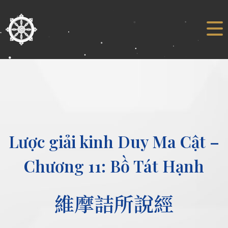
Lược giải kinh Duy Ma Cật –
Chương 11: Bồ Tát Hạnh
維摩詰所說經