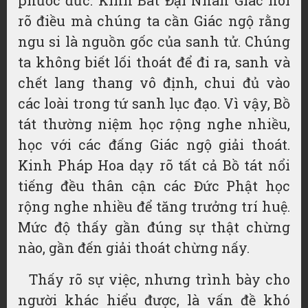
phước đức. Kinh Bát Đại Nhân Giác nói
rõ điều mà chúng ta cần Giác ngộ rằng
ngu si là nguồn gốc của sanh tử. Chúng
ta không biết lối thoát để đi ra, sanh và
chết lang thang vô định, chui đủ vào
các loài trong tứ sanh lục đạo. Vì vậy, Bồ
tát thường niệm học rộng nghe nhiều,
học với các đấng Giác ngộ giải thoát.
Kinh Pháp Hoa dạy rõ tất cả Bồ tát nổi
tiếng đều thân cận các Đức Phật học
rộng nghe nhiều để tăng trưởng trí huệ.
Mức độ thấy gần đúng sự thật chừng
nào, gần đến giải thoát chừng nấy.
Thấy rõ sự việc, nhưng trình bày cho
người khác hiểu được, là vấn đề khó