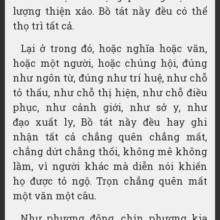
lượng thiện xảo. Bồ tát nầy đều có thể
thọ trì tất cả.
Lại ở trong đó, hoặc nghĩa hoặc văn,
hoặc một người, hoặc chúng hội, đúng
như
ngôn từ
, đúng như trí huệ, như chỗ
tỏ thấu, như chỗ thị hiện, như chỗ điều
phục, như cảnh giới, như sở y,
như
đạo
xuất ly
, Bồ tát nầy đều hay
ghi
nhận
tất cả chẳng quên chẳng mất,
chẳng dứt chẳng thối, không mê không
lầm, vì người khác mà diễn nói khiến
họ được tỏ ngộ. Trọn chẳng quên mất
một văn một câu.
Như phương đông, chín phương kia