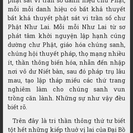
phật sát vi trần số
danh hiệu
chư Phật,
mỗi mỗi
danh hiệu
có bất khả thuyết
bất khả thuyết phật sát vi trần số chư
Phật Như Lai. Mỗi mỗi Như Lai từ sơ
phát tâm khởi nguyện lập hạnh cúng
dường chư Phật, giáo hóa chúng sanh,
chúng hội
thuyết pháp
,
thọ mạng
nhiều
ít, thần thông biến hóa, nhẫn đến nhập
nơi vô dư Niết bàn, sau đó
pháp trụ
lâu
mau, tạo lập
tháp miếu
các thứ trang
nghiêm làm cho chúng sanh
vun
trồng
căn lành. Những sự như vậy đều
biết rõ.
Trên đây là tri thần thông thứ tư biết
tột hết những kiếp thuở vị lai của Đại Bồ