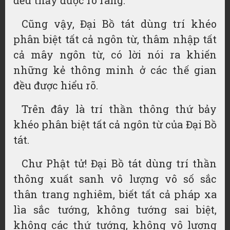
đều thấy được rõ ràng.
Cũng vậy, Đại Bồ tát dùng trí khéo
phân biệt tất cả
ngôn từ
,
thâm nhập
tất
cả mây
ngôn từ
, có
lời nói
ra khiến
những kẻ thông minh ở các thế gian
đều được
hiểu rõ
.
Trên đây là trí thần thông thứ bảy
khéo phân biệt tất cả ngôn từ của Đại Bồ
tát.
Chư Phật tử! Đại Bồ tát dùng trí thần
thông xuất sanh vô lượng vô số sắc
thân trang nghiêm, biết tất cả pháp
xa
lìa
sắc tướng,
không tướng
sai biệt,
không các thứ tướng, không vô lượng