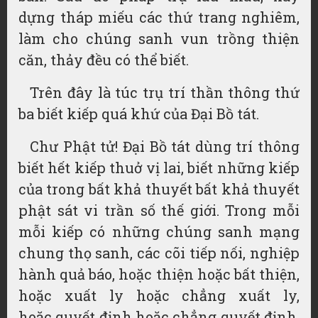
dựng
tháp miếu
các thứ trang nghiêm,
làm cho chúng sanh
vun trồng
thiện
căn, thảy đều có thể biết.
Trên đây là túc trụ trí thần thông thứ
ba biết kiếp quá khứ của Đại Bồ tát.
Chư Phật tử! Đại Bồ tát dùng trí thông
biết hết kiếp thuở vị lai, biết những kiếp
của trong bất khả thuyết bất khả thuyết
phật sát vi trần số thế giới. Trong mỗi
mỗi kiếp có những chúng sanh
mạng
chung
thọ sanh, các cõi
tiếp nối
,
nghiệp
hành
quả báo
, hoặc thiện hoặc
bất thiện
,
hoặc
xuất ly
hoặc chẳng
xuất ly
,
hoặc
quyết định
hoặc chẳng
quyết định
,