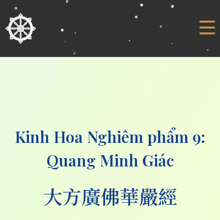
Kinh Hoa Nghiêm phẩm 9:
Quang Minh Giác
大方廣佛華嚴經