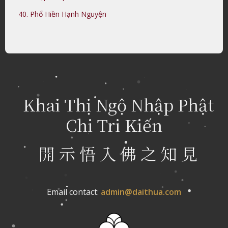
40. Phổ Hiền Hạnh Nguyện
Khai Thị Ngộ Nhập Phật
Chi Tri Kiến
開 示 悟 入 佛 之 知 見
Email contact:
admin@daithua.com