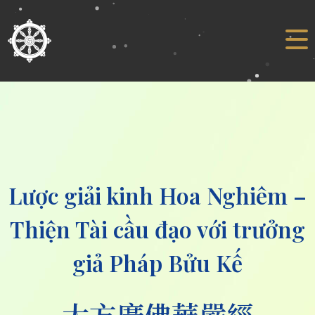
Lược giải kinh Hoa Nghiêm –
Thiện Tài cầu đạo với trưởng
giả Pháp Bửu Kế
大方廣佛華嚴經